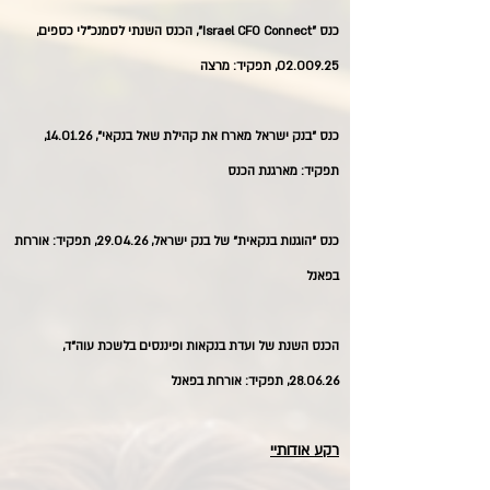
כנס "Israel CFO Connect", הכנס השנתי לסמנכ״לי כספים,
02.009.25
, תפקיד: מרצה
כנס ״בנק ישראל מארח את קהילת שאל בנקאי״, 14.01.26,
תפקיד: מארגנת הכנס
כנס ״הוגנות בנקאית״ של בנק ישראל, 29.04.26, תפקיד: אורחת
בפאנל
הכנס השנת של ועדת בנקאות ופיננסים בלשכת עוה״ד,
28.06.26, תפקיד: אורחת בפאנל
רקע אודותיי