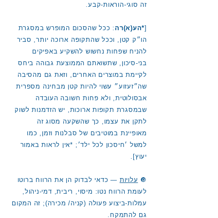
זה סוגי-הוראות-קבע.
[
*הע(א)רה
: ככל שהסכום המופרש במסגרת
הו״ק קטן, וככל שהתקופה ארוכה יותר, סביר
להניח שפחות נחשוש להשקיע באפיקים
בני-סיכון, שתשואתם הממוצעת גבוהה ביחס
לקיימת במוצרים האחרים, וזאת גם מהסיבה
שה״זעזוע״ עשוי להיות קטן מבחינה מספרית
אבסולוטית, ולא פחות חשובה העובדה
שבמסגרת תקופות ארוכות, יש הזדמנות לשוק
לתקן את עצמו, כך שהשקעה מסוג זה
מאופיינת במוטיבים של סבלנות וזמן, כמו
למשל ׳חיסכון לכל ילד׳; *אין לראות באמור
יעוץ].
🔘
עלויות
— כדאי לבדוק הן את הרווח ברוטו
לעומת הרווח נטו: מיסוי, ריבית, דמי-ניהול,
עמלות-ביצוע פעולה (קניה/ מכירה); זה המקום
גם להתמקח.