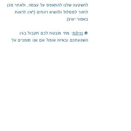
להשקעה שלנו להתאפס על עצמה, ולאחר מכן
לחזור למסלול ולהשיא רווחים (*אין לראות
באמור יעוץ).
🔘
נזילות
: מתי מובטח לכם תקבול בגין
השקעתכם ובאיזה אופן? אם אנו סומכים על
האפשרות שנוכל למשוך את הכסף אי-מתי
שנרצה, כדאי לבדוק במה זה כרוך, הן ברמה
הטכנית והתהליכית, והן ברמה של כדאיות.
🔘
מיקום המסחר
: האם ההשקעה נסחרת
בבורסה? האם היא מתבססת על אפיק השקעה
אחר (למשל קרנות מחקות)?
🔘
עלויות
: האם בחישוב שלנו את הרווח
הפוטנציאלי אנו יודעים לחשב את העלויות ואת
המיסוי? החישוב יסייע בידינו להחליט מהי
נקודת היציאה מההשקעה, או נקודת האל-חזור,