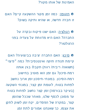
האמינות של אותו מקור?
🔘
תקופה
: כמה זמן מקור ההשקעה קיים? האם
זו חברה חדשה, או שהיא ותיקה בשוק?
🔘
רגולציה
: האם ישנו פיקוח ובקרה על
החברה? האם היא מדווחת על צעדיה בפני
הרגולטור?
🔘
סיכון
: האם החברה יציבה בביצועיה? האם
קיימת תנודה חזקה ואינטנסיבית? כמה ״פיצוי״
(תשואה/ ריבית/ רווח) תקבלו בגין אותה
רמת-סיכון? גם זמן הוא מוטיב בחישוב
רמת-הסיכון. במונחי-חיסכון זמן ארוך נחשב
לפחות בטוח, לעומת זמן קצר; במונחי השקעה
(בעיקר בבורסה) זמן קצר נחשב לפחות בטוח
עד מסוכן לכסף שלנו, מאחר שככל שהזמן
קצר, במקרה של הפסדים, יקח זמן לשוק לתקן
את עצמו, כך שאנחנו אמורים לתת זמן