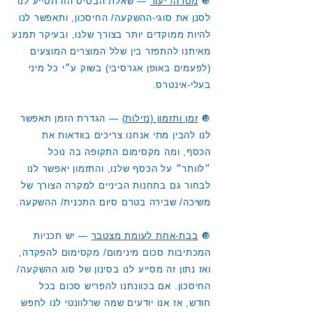
🔘
מטרה/ יעוד
— שאלת הבסיס הזו תסייע לנו
לסנן את סוגי-ההשקעה/ החיסכון, ותאפשר לנו
להיות ממוקדים יותר בצורך שלנו, ובעיקר תמנע
מאיתנו להתפזר בין שלל המוצרים המוצעים
(לפעמים באופן אגרסיבי) בשוק ע״י כל מיני
בעלי-אינטרס.
🔘
זמן ותזמון (נזילות)
— הגדרת הזמן תאפשר
לנו להבין מתי אנחנו צריכים בוודאות את
הכסף, ומה מקסימום התקופה בה נוכל
״לוותר״ על הכסף שלנו, והתזמון יאפשר לנו
לבחור גם בתחנות הביניים למקרה הצורך של
משיכה/ שבירה בטרם סיום התכנית/ ההשקעה.
🔘
בבת-אחת לעומת מצטבר
— יש תכניות
המכתיבות סכום מינימום/ מקסימום להפקדה,
ואז נתון זה מסייע לנו בסינון של סוג ההשקעה/
החיסכון. אם בכוונתנו להפריש סכום בכל
חודש, אז אנו יודעים שמה שרלוונטי לנו לחפש