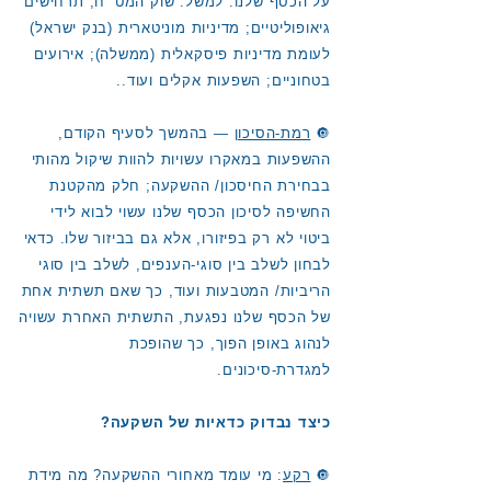
על הכסף שלנו. למשל: שוק המט״ח; תרחישים
גיאופוליטיים; מדיניות מוניטארית (בנק ישראל)
לעומת מדיניות פיסקאלית (ממשלה); אירועים
בטחוניים; השפעות אקלים ועוד..
🔘
רמת-הסיכון
— בהמשך לסעיף הקודם,
ההשפעות במאקרו עשויות להוות שיקול מהותי
בבחירת החיסכון/ ההשקעה; חלק מהקטנת
החשיפה לסיכון הכסף שלנו עשוי לבוא לידי
ביטוי לא רק בפיזורו, אלא גם בביזור שלו. כדאי
לבחון לשלב בין סוגי-הענפים, לשלב בין סוגי
הריביות/ המטבעות ועוד, כך שאם תשתית אחת
של הכסף שלנו נפגעת, התשתית האחרת עשויה
לנהוג באופן הפוך, כך שהופכת
למגדרת-סיכונים.
כיצד נבדוק כדאיות של השקעה?
🔘
רקע
: מי עומד מאחורי ההשקעה? מה מידת