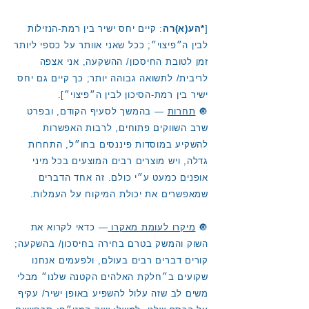
[
*הע(א)רה
: קיים יחס ישיר בין רמת-הנזילות
לבין ה״פיצוי״; ככל שאני אוותר על כספי ליותר
זמן לטובת החיסכון/ ההשקעה, אני אצפה
לריבית/ לתשואה גבוהה יותר; כך קיים גם יחס
ישיר בין רמת-הסיכון לבין ה״פיצוי״].
🔘
תחרות
— בהמשך לסעיף הקודם, ובפרט
שרב השווקים פתוחים, לרבות האפשרות
להשקיע במוסדות פיננסים בחו״ל, התחרות
גדלה, ויש מוצרים רבים המוצעים בכל מיני
אופנים כמעט ע״י כולם. זה אחד הדברים
שמאפשרים את יכולת המיקוח על העמלות.
🔘
מיקרו לעומת מאקרו
— כדאי לקרוא את
השוק והמשק בטרם בחירה בחיסכון/ בהשקעה;
קורים דברים רבים בעולם, ולפעמים אנחנו
שקועים ב״חלקת האלהים הקטנה שלנו״ מבלי
משים לב שזה עלול להשפיע באופן ישיר/ עקיף