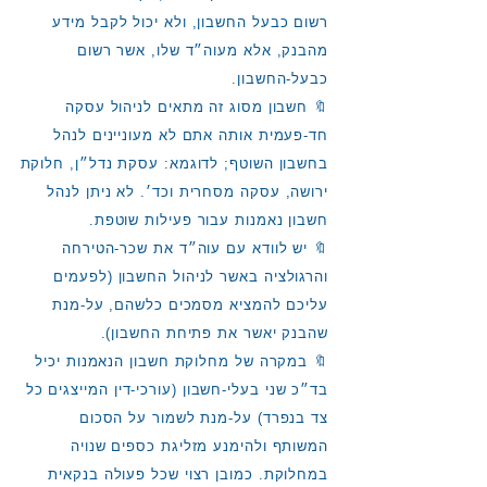
רשום כבעל החשבון, ולא יכול לקבל מידע
מהבנק, אלא מעוה״ד שלו, אשר רשום
כבעל-החשבון.
🔖 חשבון מסוג זה מתאים לניהול עסקה
חד-פעמית אותה אתם לא מעוניינים לנהל
בחשבון השוטף; לדוגמא: עסקת נדל״ן, חלוקת
ירושה, עסקה מסחרית וכד׳. לא ניתן לנהל
חשבון נאמנות עבור פעילות שוטפת.
🔖 יש לוודא עם עוה״ד את שכר-הטירחה
והרגולציה באשר לניהול החשבון (לפעמים
עליכם להמציא מסמכים כלשהם, על-מנת
שהבנק יאשר את פתיחת החשבון).
🔖 במקרה של מחלוקת חשבון הנאמנות יכיל
בד״כ שני בעלי-חשבון (עורכי-דין המייצגים כל
צד בנפרד) על-מנת לשמור על הסכום
המשותף ולהימנע מזליגת כספים שנויה
במחלוקת. כמובן רצוי שכל פעולה בנקאית