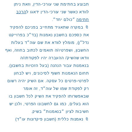
תבוצע בחתימת שני עורכי-הדין, וזאת ניתן
לוודא כאשר שני עורכי-הדין ידאגו ל
הרכב
חתימה
״כולם יחד״.
🔖 במקרה שתאגיד מתחייב בפניכם להפקיד
את כספכם בחשבון נאמנות (בד״כ בפרוייקט
נדל״ן), מומלץ לוודא את שם עוה״ד בעל/ת
החשבון, ושפרטיו/ה תואמים לכתוב בחוזה, ואף
וודאו שהשיק/ ההעברה יהיו לפקודתו/ה
בנאמנות עבור הנהנה (בעל הזכויות
בחשבון)
.
תחום הנאמנות חשוף לסיכונים, ויש לבחון
לפרטי-פרטים כל עסקה. אם השיק יהיה רשום
רק לפקודת שמו של עוה״ד, זה אומר
שבאפשרותו להפקיד את השיק לכל חשבון בו
הוא בעלים, כמו גם לחשבונו הפרטי, ולכן יש
חשיבות לציון ״בנאמנות״ בשיק.
🔖 נאמנות כללית (חשבון פיקדונות עו״ד)
תנוהל עבור נהנים לא מוצהרים בחשבון אחד