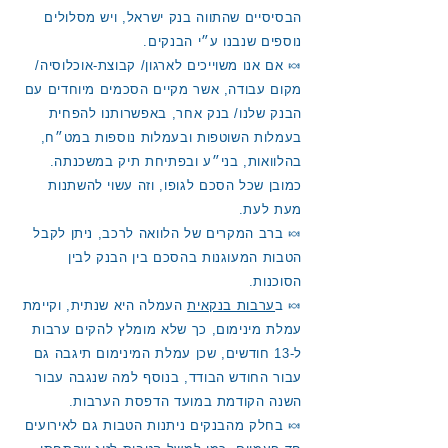
הבסיסיים שהתווה בנק ישראל, ויש מסלולים
נוספים שנבנו ע״י הבנקים.
🍬 אם אנו משוייכים לארגון/ קבוצת-אוכלוסיה/
מקום עבודה, אשר מקיים הסכמים מיוחדים עם
הבנק שלנו/ בנק אחר, באפשרותנו להפחית
בעמלות השוטפות ובעמלות נוספות במט״ח,
בהלוואות, בני״ע ובפתיחת תיק במשכנתה.
כמובן שכל הסכם לגופו, וזה עשוי להשתנות
מעת לעת.
🍬 ברב המקרים של הלוואה לרכב, ניתן לקבל
הטבות המעוגנות בהסכם בין הבנק לבין
הסוכנות.
🍬 ב
ערבות בנקאית
העמלה היא שנתית, וקיימת
עמלת מינימום, כך שלא מומלץ להקים ערבות
ל-13 חודשים, שכן עמלת המינימום תיגבה גם
עבור החודש הבודד, בנוסף למה שנגבה עבור
השנה הקודמת במועד הדפסת הערבות.
🍬 בחלק מהבנקים ניתנות הטבות גם לאירועים