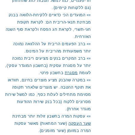
חד-פעמיים, כמו למשל הטבות לזוג שהתחתן
(גם ללקוחות קיימים).
🍬 המועדים הכי כדאיים ללקיחת-הלוואה בבנק
מבחינת תנאי-הריבית הם: לקראת תקופת
חגי-תשרי, לקראת חג הפסח ולקראת סוף השנה
האזרחית.
🍬 ברב הפעמים הריבית על ההלוואה נמוכה
יותר משמעותית מהריבית על המינוס.
🍬 ברב המקרים בנקים מציעים ריבית נמוכה
יותר על מסגרת עסקית (בחשבון המוגדר עסקי),
לעומת
מסגרת
בחשבון פרטי.
🍬 במקרה שהבנק מציע מוצרים בחינם, תוודאו
את תוקף ההטבה. יש מוצרים שלאחר תקופה
מסוימת מתחילים לעלות כסף, כמו למשל שירות
מסרונים ללקוח (בכל בנק שירות ההודעות
מוגדר אחרת).
🍬 עסקות המרה בחשבון זולות יותר מבחינת
שער העסקה
(שער המחאות) מאשר עסקות
המרה במזומן (שער מזומנים).