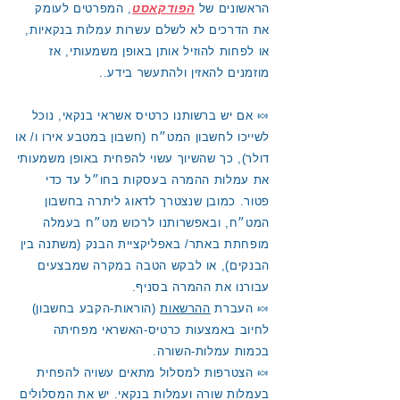
הראשונים של
הפודקאסט
, המפרטים לעומק
את הדרכים לא לשלם עשרות עמלות בנקאיות,
או לפחות להוזיל אותן באופן משמעותי, אז
מוזמנים להאזין ולהתעשר בידע..
🍬 אם יש ברשותנו כרטיס אשראי בנקאי, נוכל
לשייכו לחשבון המט״ח (חשבון במטבע אירו ו/ או
דולר), כך שהשיוך עשוי להפחית באופן משמעותי
את עמלות ההמרה בעסקות בחו״ל עד כדי
פטור. כמובן שנצטרך לדאוג ליתרה בחשבון
המט״ח, ובאפשרותנו לרכוש מט״ח בעמלה
מופחתת באתר/ באפליקציית הבנק (משתנה בין
הבנקים), או לבקש הטבה במקרה שמבצעים
עבורנו את ההמרה בסניף.
🍬 העברת
ההרשאות
(הוראות-הקבע בחשבון)
לחיוב באמצעות כרטיס-האשראי מפחיתה
בכמות עמלות-השורה.
🍬 הצטרפות למסלול מתאים עשויה להפחית
בעמלות שורה ועמלות בנקאי. יש את המסלולים