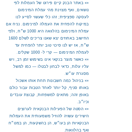
🍬 באתר הבנק קיים פירוט של העמלות לפי
נושאים, ואף מצוינת מהי עמלת המינימום
לעסקה ספציפית; זהו כלי שעשוי לסייע לנו
במיקוח להפחית את העמלה למינימום. נניח אם
עמלת המינימום בהלוואה היא 1000 ש״ח, ולפי
החישוב באחוזים יצא שאנו צריכים לשלם 1600
ש״ח, אז יש לנו סיכוי טוב יותר להפחית עד
לעמלת המינימום — קרי ל- 1000 שקלים.
🍬 כאשר מוצר בנקאי אינו בשימוש זמן רב, ויש
עליו עלות, כדאי לבחון לבטלו — כמו למשל
מסגרת עו״ש.
🍬 בניהול כמה חשבונות תחת אותו אשכול
באותו סניף, קל יותר לאחד הטבות עבור כולם
באופן זהה; מתאים למשפחות, קבוצת עובדים
וכיו״ב.
🍬 הסטה של הפעילות הבנקאית לערוצים
הישירים עשויה להוזיל משמעותית את העמלות
הבנקאיות הן בעו״ש, הן בהשקעות, הן במט״ח
ואף בהלוואות.