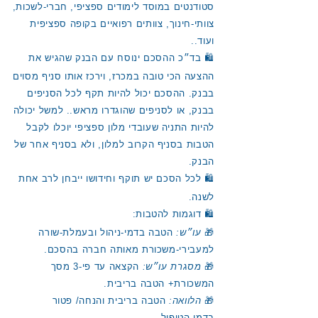
סטודנטים במוסד לימודים ספציפי, חברי-לשכות,
צוותי-חינוך, צוותים רפואיים בקופה ספציפית
ועוד..
🛍 בד״כ ההסכם ינוסח עם הבנק שהגיש את
ההצעה הכי טובה במכרז, וירכז אותו סניף מסוים
בבנק. ההסכם יכול להיות תקף לכל הסניפים
בבנק, או לסניפים שהוגדרו מראש.. למשל יכולה
להיות התניה שעובדי מלון ספציפי יוכלו לקבל
הטבות בסניף הקרוב למלון, ולא בסניף אחר של
הבנק.
🛍 לכל הסכם יש תוקף וחידושו ייבחן לרב אחת
לשנה.
🛍 דוגמות להטבות:
🎁
עו״ש:
הטבה בדמי-ניהול ובעמלת-שורה
למעבירי-משכורת מאותה חברה בהסכם.
🎁
מסגרת עו״ש:
הקצאה עד פי-3 מסך
המשכורת+ הטבה בריבית.
🎁
הלוואה:
הטבה בריבית והנחה/ פטור
בדמי-הטיפול.