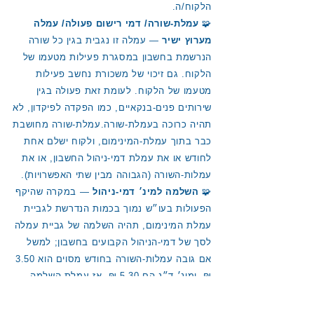
הלקוח/ה.
🧩
עמלת-שורה/ דמי רישום פעולה/ עמלה
מערוץ ישיר
— עמלה זו נגבית בגין כל שורה
הנרשמת בחשבון במסגרת פעילות מטעמו של
הלקוח. גם זיכוי של משכורת נחשב פעילות
מטעמו של הלקוח. לעומת זאת פעולה בגין
שירותים פנים-בנקאיים, כמו הפקדה לפיקדון, לא
תהיה כרוכה בעמלת-שורה.
עמלת-שורה מחושבת
כבר בתוך עמלת-המינימום, ולקוח ישלם אחת
לחודש או את עמלת דמי-ניהול החשבון, או את
עמלות-השורה (הגבוהה מבין שתי האפשרויות).
🧩
השלמה למינ׳ דמי-ניהול
— במקרה שהיקף
הפעולות בעו״ש נמוך בכמות הנדרשת לגביית
עמלת המינימום, תהיה השלמה של גביית עמלה
לסך של דמי-הניהול הקבועים בחשבון; למשל
אם גובה עמלות-השורה בחודש מסוים הוא 3.50
₪, ומינ׳ ד״נ הם 5.30 ₪, אז עמלת השלמה
למינ׳ ד״נ תהיה 1.80 ₪.
🧩
עמלת פקיד
— כל פעולה שנעשית ע״י