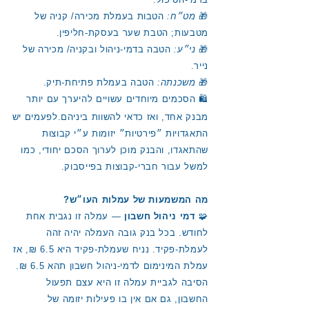
🎁
מט״ח:
הטבות בעמלת מכירה/ קניה של
מטבעות; הטבת שער בעסקת-חליפין.
🎁
ני״ע:
הטבה בדמי-ניהול ובקניה/ מכירה של
נייר.
🎁
משכנתה:
הטבה בעמלת פתיחת-תיק.
🛍 הסכמים מיוחדים עשויים להיערך עם יותר
מבנק אחד, ואז כדאי להשוות ביניהם.
לפעמים יש
התאגדויות ״פירטיות״ יזומות ע״י קבוצות
שהתאגדו, והבנק מוכן לערוך הסכם יחודי, כמו
למשל עבור חברי-קבוצות בפייסבוק.
מה המשמעות של עמלות העו״ש?
🧩
דמי ניהול חשבון
— עמלה זו נגבית אחת
לחודש. בכל בנק גובה העמלה יהיה זהה
לעמלת-פקיד. נניח שעמלת-פקיד היא 6.5 ₪, אז
עמלת המינימום לדמי-ניהול חשבון תהא 6.5 ₪.
הסיבה לגביית עמלה זו היא עצם תפעול
החשבון, גם אם אין בו פעילות יזומה של